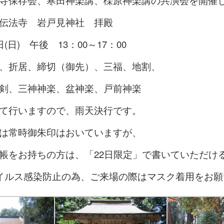
寺保存会、寒田神楽講、櫟原神楽講の共演会を開催
伝法寺 岩戸見神社 拝殿
日(日)
午後 13：00～17：00
、折居、締切（御先）、三福、地割、
三神神楽、盆神楽、戸前神楽
て行いますので、雨天決行です。
は常時御朱印はおいていますが、
帳をお持ちの方は、
「22日限定」
で書いていただけ
イルス感染防止の為、
ご来場の際はマスク着用をお願