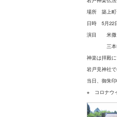
岩戸神楽伝法
場所 築上町
日時 5月22
演目 米撒
三本剣、
神楽は拝殿に
岩戸見神社で
当日、御朱印
※ コロナウ