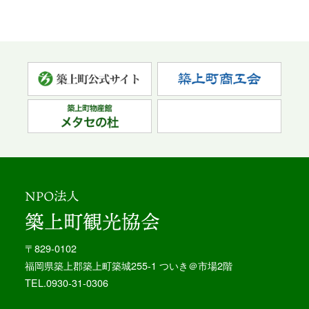
〒829-0102
福岡県築上郡築上町築城255-1 ついき＠市場2階
TEL.0930-31-0306